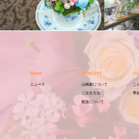
プリザーブドフラワー
スタンド花
News
CONCEPT
SC
ニュース
山崎家について
こ
ご注文方法
季
配送について