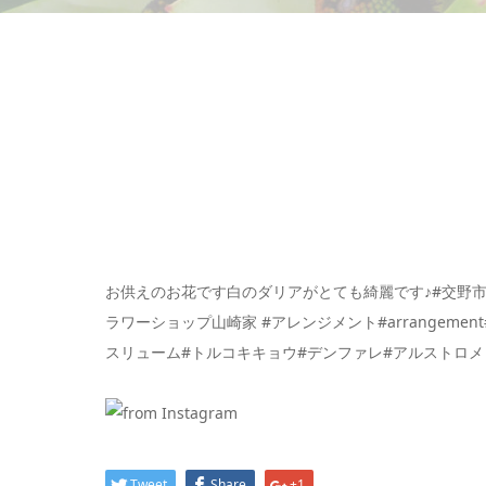
お供えのお花です白のダリアがとても綺麗です♪#交野市#交野
ラワーショップ山崎家 #アレンジメント#arrangemen
スリューム#トルコキキョウ#デンファレ#アルストロメリア#flowerp
Tweet
Share
+1