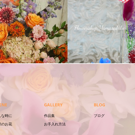
ム
スタンド花
ENE
GALLERY
BLOG
んな時に
作品集
ブログ
節のお花
お手入れ方法