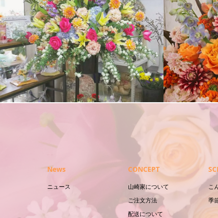
ハーバリウ
アレンジメント
News
CONCEPT
SC
ニュース
山崎家について
こ
ご注文方法
季
配送について