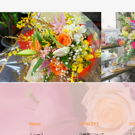
花
スタンド花
News
CONCEPT
SC
ニュース
山崎家について
こ