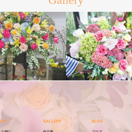
束
花束
ENE
GALLERY
BLOG
んな時に
作品集
ブログ