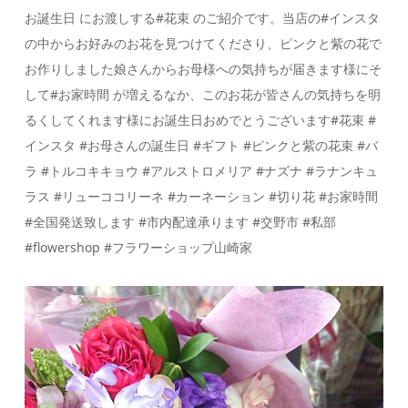
お誕生日 にお渡しする#花束 のご紹介です。当店の#インスタ
の中からお好みのお花を見つけてくださり、ピンクと紫の花で
お作りしました娘さんからお母様への気持ちが届きます様にそ
して#お家時間 が増えるなか、このお花が皆さんの気持ちを明
るくしてくれます様にお誕生日おめでとうございます#花束 #
インスタ #お母さんの誕生日 #ギフト #ピンクと紫の花束 #バ
ラ #トルコキキョウ #アルストロメリア #ナズナ #ラナンキュ
ラス #リューココリーネ #カーネーション #切り花 #お家時間
#全国発送致します #市内配達承ります #交野市 #私部
#flowershop #フラワーショップ山崎家