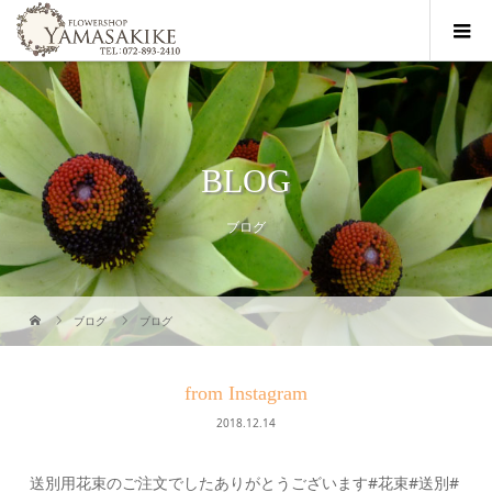
BLOG
ブログ
ブログ
ブログ
from Instagram
2018.12.14
送別用花束のご注文でしたありがとうございます#花束#送別#