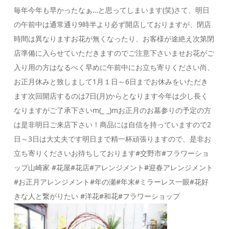
毎年今年も早かったなぁ…と思ってしまいます(笑)さて、明日
の午前中は通常通り9時半より必ず開店しておりますが、閉店
時間は異なります️お花が無くなったり、お客様が途絶え次第閉
店準備に入らせていただきますのでご注意下さいませお花がご
入り用の方はなるべく早めに️午前中にお立ち寄りください尚、
お正月休みと致しまして1月１日～6日までお休みをいただき
ます次回開店するのは7日(月)からとなります今年は少し長く
なりますがご了承下さいm(_ _)mお正月のお墓参りの予定の方
は是非明日ご来店下さい！商品には自信を持っていますので2
日～3日は大丈夫です明日まで精一杯頑張りますので、是非お
立ち寄りくださいお待ちしております#交野市#フラワーショ
ップ山崎家 #花屋#花店#アレンジメント#迎春アレンジメント
#お正月アレンジメント#年の瀬#年末#ミラーレス一眼#花好
きな人と繋がりたい #洋花#和花#フラワーショップ