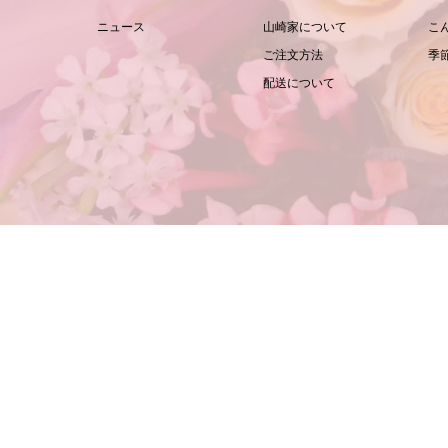
ニュース
山崎家について
こ
ご注文方法
季
配送について