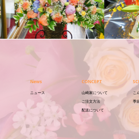
花束
スタンド花
News
CONCEPT
SC
ニュース
山崎家について
こ
ご注文方法
季
配送について