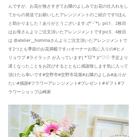
んですが、お花が無さすぎてお隣のよしみでお花の仕入れをし
てからの発送でお願いしたアレンジメントのご紹介です!!ほん
と助かりました！ありがとうございます‪⸜(*ˊᵕˋ*)⸝‬ pic1、2枚目
はお母さんよりご注文頂いたアレンジメントですpic3、4枚目
は @atelier__hommaさんよりご注文頂いたアレンジメントで
す2つとも季節のお花満載です♪♪オーナーお気に入りの#ヒメ
リョウブ #ライラック が入っています( *ˊᗜˋ* )/″♡♡ 予定より
遅くなったことをお詫びするとともに感謝致します気に入って
頂けたら幸いです#交野市#交野市花屋#お隣のよしみ#ありが
たい#感謝#フラワーアレンジメント#プレゼント#ギフト#フ
ラワーショップ山崎家