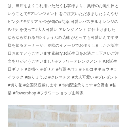
は、当店をよくご利用いただくお客様より、奥様のお誕生日と
いうことで#アレンジメント をご注文いただきましたふんやり
ピンクの#ダリア や今が旬の#芍薬 可愛いパステルオレンジの
#バラ を使って#大人可愛い アレンジメント に仕上げました
ゆらゆら揺れる#姫りょうぶの花穂 がとっても可愛いんです奥
様を知るオーナーが、奥様のイメージでお作りしましたお誕生
日おめでとうございます素敵なお誕生日をお過ごし下さいご注
文ありがとうございました#フラワーアレンジメント #お誕生
日ギフト #奥様へ #ダリア #芍薬 #バラ #トルコキキョウ #ラ
イラック #姫りょうぶ #クレマチス #大人可愛い #プレゼント
#切り花 #全国発送致します #市内配達承ります #交野市 #私
部 #flowershop #フラワーショップ山崎家