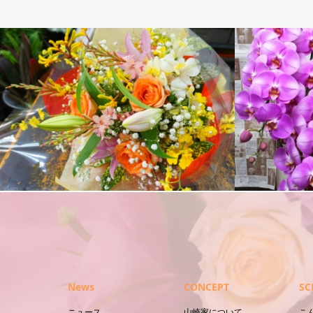
花束
胡蝶蘭
News
CONCEPT
SC
ニュース
山崎家について
こ