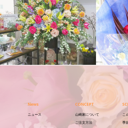
スタンド花
花束
News
CONCEPT
SC
ニュース
山崎家について
こ
ご注文方法
季