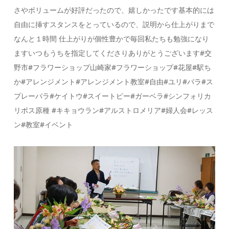
さやボリュームが好評だったので、嬉しかったです基本的には
自由に挿すスタンスをとっているので、説明から仕上がりまで
なんと１時間️ 仕上がりが個性豊かで毎回私たちも勉強になり
ますいつもうちを指定してくださりありがとうございます#交
野市#フラワーショップ山崎家#フラワーショップ#花屋#駅ち
か#アレンジメント#アレンジメント教室#自由#ユリ#バラ#ス
プレーバラ#ケイトウ#スイートピー#ガーベラ#シンフォリカ
リポス原種 #キキョウラン#アルストロメリア#婦人会#レッス
ン#教室#イベント