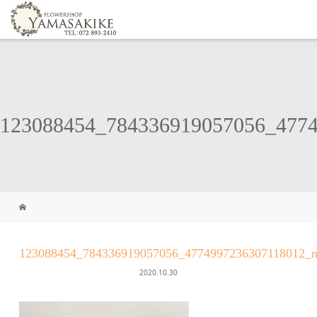
123088454_784336919057056_477
123088454_784336919057056_4774997236307118012_
2020.10.30