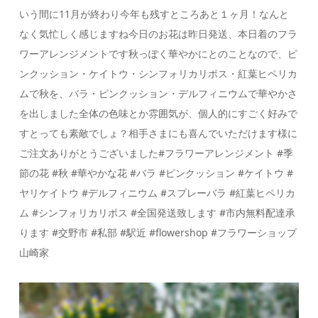
いう間に11月が終わり今年も残すところあと１ヶ月！なんと
なく気忙しく感じますね今日のお花は昨日発送、本日着のフラ
ワーアレンジメントです秋っぽく華やかにとのことなので、ピ
ンクッション・ケイトウ・シンフォリカリポス・紅葉ヒペリカ
ムで秋を、バラ・ピンクッション・デルフィニウムで華やかさ
を出しました全体の色味とか雰囲気が、個人的にすごく好みで
すとっても素敵でしょ？相手さまにも喜んでいただけます様に
ご注文ありがとうございました#フラワーアレンジメント #季
節の花 #秋 #華やかな花 #バラ #ピンクッション #ケイトウ #
ヤリケイトウ #デルフィニウム #スプレーバラ #紅葉ヒペリカ
ム #シンフォリカリポス #全国発送致します #市内無料配達承
ります #交野市 #私部 #駅近 #flowershop #フラワーショップ
山崎家