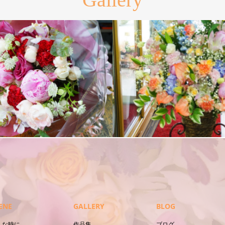
スタンド花
ENE
GALLERY
BLOG
んな時に
作品集
ブログ