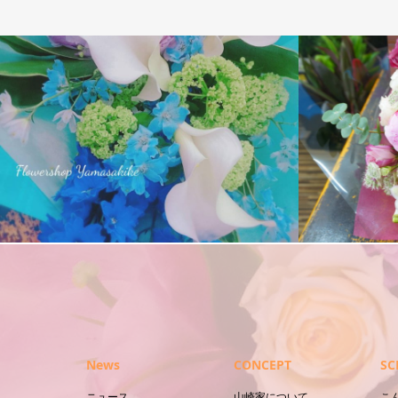
花束
花束
News
CONCEPT
SC
ニュース
山崎家について
こ