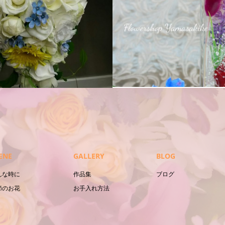
ーバリウム
花束
ENE
GALLERY
BLOG
んな時に
作品集
ブログ
節のお花
お手入れ方法