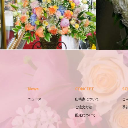
ハ
ブライダルブーケ
News
CONCEPT
SC
ニュース
山崎家について
こ
ご注文方法
季
配送について