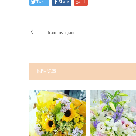
Tweet
Share
+1
from Instagram
関連記事