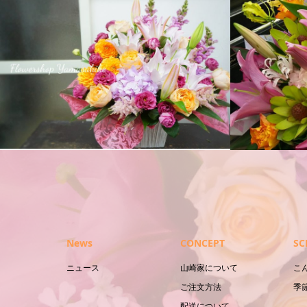
アレンジメント
花束
News
CONCEPT
SC
ニュース
山崎家について
こ
ご注文方法
季
配送について