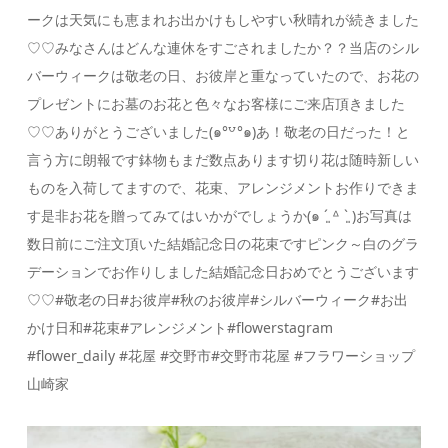
ークは天気にも恵まれお出かけもしやすい秋晴れが続きました
♡♡みなさんはどんな連休をすごされましたか？？当店のシル
バーウィークは敬老の日、お彼岸と重なっていたので、お花の
プレゼントにお墓のお花と色々なお客様にご来店頂きました
♡♡ありがとうございました(๑°꒵°๑)あ！敬老の日だった！と
言う方に朗報です鉢物もまだ数点あります切り花は随時新しい
ものを入荷してますので、花束、アレンジメントお作りできま
す是非お花を贈ってみてはいかがでしょうか(๑ ˊ͈ ᐞ ˋ͈ )お写真は
数日前にご注文頂いた結婚記念日の花束ですピンク～白のグラ
デーションでお作りしました結婚記念日おめでとうございます
♡♡#敬老の日#お彼岸#秋のお彼岸#シルバーウィーク#お出
かけ日和#花束#アレンジメント#flowerstagram
#flower_daily #花屋 #交野市#交野市花屋 #フラワーショップ
山崎家